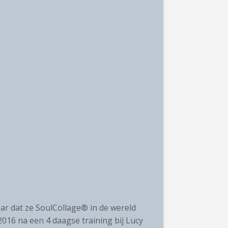
aar dat ze SoulCollage® in de wereld
016 na een 4 daagse training bij Lucy