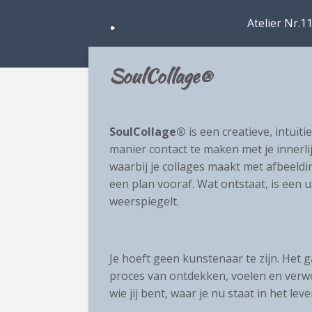
.
Ga
Atelier Nr.1
direct
naar
de
SoulCollage®
hoofdinhoud
SoulCollage®
is een creatieve, intu
manier contact te maken met je innerli
waarbij je collages maakt met afbeeld
een plan vooraf. Wat ontstaat, is een u
weerspiegelt.
Je hoeft geen kunstenaar te zijn. Het
proces van ontdekken, voelen en verwoo
wie jij bent, waar je nu staat in het le