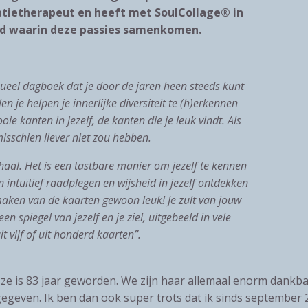
atietherapeut en heeft met SoulCollage® in
ld waarin deze passies samenkomen.
ueel dagboek dat je door de jaren heen steeds kunt
 je helpen je innerlijke diversiteit te
(h)erkennen
oie kanten in jezelf, de kanten die je leuk vindt. Als
isschien liever niet zou hebben.
aal. Het is een tastbare manier om jezelf te kennen
ten intuïtief raadplegen en wijsheid in jezelf ontdekken
t maken van de kaarten gewoon leuk! Je zult van jouw
 spiegel van jezelf en je ziel, uitgebeeld in vele
t vijf of uit honderd kaarten”.
 ze is 83 jaar geworden. We zijn haar allemaal enorm dankb
egeven. Ik ben dan ook super trots dat ik sinds september 2