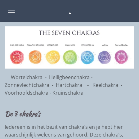
Ga
.
direct
naar
de
hoofdinhoud
Wortelchakra - Heiligbeenchakra -
Zonnevlechtchakra - Hartchakra - Keelchakra -
Voorhoofdschakra - Kruinschakra
De 7 chakra’s
Iedereen is in het bezit van chakra’s en je hebt hier
waarschijnlijk weleens van gehoord. Deze chakra’s,